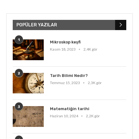
POPÜLER YAZILAR
1
Mikroskop keşfi
Kasım 18, 2023
2,4K gör
2
Tarih Bilimi Nedir?
Temmuz 15, 2023
2,3K gör
3
Matematiğin tarihi
Haziran 10, 2024
2,2K gör