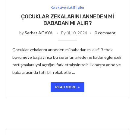
Koleksiyonluk Bilgiler
ÇOCUKLAR ZEKALARINI ANNEDEN MI
BABADAN MI ALIR?
by
Serhat AGAYA
Eylül 10, 2024
0 comment
Çocuklar zekalarını anneden mi babadan mı alır? Bebek
büyümeye başlayınca bu sorunun ailede ne kadar eğlenceli
tartışmalara yol açtığını fark etmişsinizdir. İlk başta anne ve
baba arasında tatlı bir rekabetle …
READ MORE