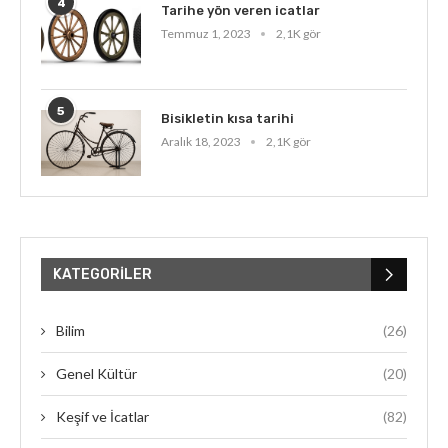
4
Tarihe yön veren icatlar
Temmuz 1, 2023
2,1K gör
5
Bisikletin kısa tarihi
Aralık 18, 2023
2,1K gör
KATEGORILER
Bilim
(26)
Genel Kültür
(20)
Keşif ve İcatlar
(82)