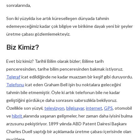
sonralarında,
Son iki yüzyılda ise artık küreselleşen dünyada tahmin
edemeyeceğimiz kadar çok bilgiye ve birikime dayalı yeni bir şeyler
üretme çabası gözlemlemekteyiz.
Biz Kimiz?
Evet biz kimiz? Tarihli Bilim olarak bizler; Bilime tarih
penceresinden, tarihe bilim penceresinden bakmak istiyoruz.
Telgraf
icat edildiğinde ne kadar muazzam bir keşif gibi duruyordu.
Telefonu
icat eden Graham Bell işin bu noktalara geleceğini
tahmin bile etmemiştir. Öyle ki artık telefonun bile ne kadar
geliştiğini gördükçe daha sonrasını sabırsızlıkla bekliyoruz.
Özellikle son yüzyıl,
televizyon
,
bilgisayar
,
internet
,
GPS
, otomobil
ve
hibrit
alanında yaşanan gelişmeler, her zaman daha iyisini bulma
arzusunu pekiştiriyor. 1899 yılında ABD Patent Dairesi Başkanı
Charles Duell yaptığı bir açıklamada üretme çabası içerisinde olan
mucitlere,