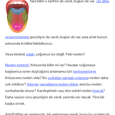
Yani bilim o tarihte de vardı, bugün de var.
Tat alma
reseptörlerimiz
geçmişte de vardı, bugün de var, ama artık bunun
arkasında ki bilimi bilebiliyoruz.
Veya kimimiz
solak
, çoğumuz ise değil. Peki neden?
Neden terleriz?
Arkasında bilim mi var? Havalar soğumaya
başlayınca ısının düştüğünü anlamamız için
termometreye
ihtiyacımız neden oldu? Bu
soğuklar parmak uçlarımız
ı neden daha
çok etkiliyor?
Ağaçlar yapraklarını neden döker
ama bu neden
sonbaharda oluyor? Kardeşimizin saçı düz sizinki neden
kıvırcık
?
Daha sayısız soru geçmişte de vardı, yarında var olacak. Yine bir
başka örnek.
Adolf Hitler et yemiyordu, bir vejetaryen mıydı, bunu bu yüzden mi