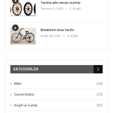
4
Tarihe yön veren icatlar
Temmuz 1, 2023
2,1K gör
5
Bisikletin kısa tarihi
Aralık 18, 2023
2,1K gör
KATEGORILER
Bilim
(26)
Genel Kültür
(20)
Keşif ve İcatlar
(82)