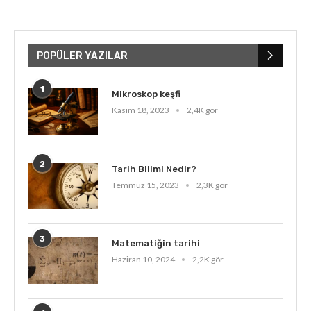
POPÜLER YAZILAR
1
Mikroskop keşfi
Kasım 18, 2023
2,4K gör
2
Tarih Bilimi Nedir?
Temmuz 15, 2023
2,3K gör
3
Matematiğin tarihi
Haziran 10, 2024
2,2K gör