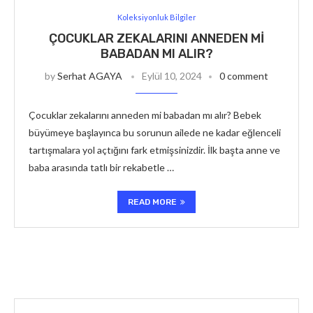
Koleksiyonluk Bilgiler
ÇOCUKLAR ZEKALARINI ANNEDEN MI
BABADAN MI ALIR?
by
Serhat AGAYA
Eylül 10, 2024
0 comment
Çocuklar zekalarını anneden mi babadan mı alır? Bebek
büyümeye başlayınca bu sorunun ailede ne kadar eğlenceli
tartışmalara yol açtığını fark etmişsinizdir. İlk başta anne ve
baba arasında tatlı bir rekabetle …
READ MORE