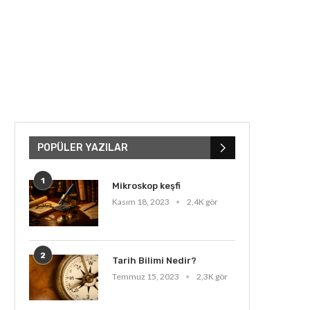
POPÜLER YAZILAR
1
Mikroskop keşfi
Kasım 18, 2023
2,4K gör
2
Tarih Bilimi Nedir?
Temmuz 15, 2023
2,3K gör