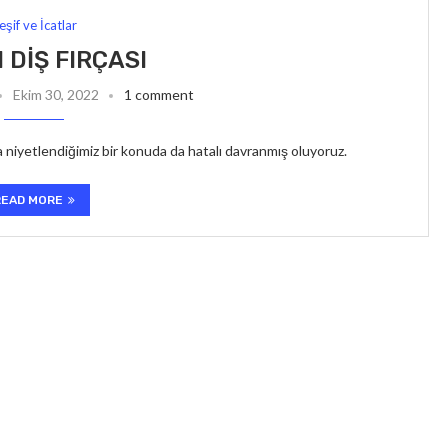
eşif ve İcatlar
 DIŞ FIRÇASI
Ekim 30, 2022
1 comment
aya niyetlendiğimiz bir konuda da hatalı davranmış oluyoruz.
READ MORE