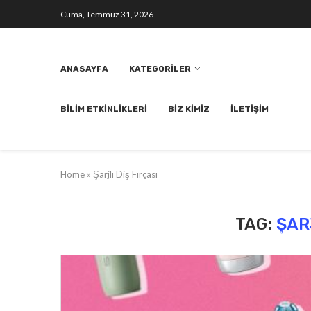
Cuma, Temmuz 31, 2026
ANASAYFA
KATEGORILER
BILIM ETKINLIKLERI
BIZ KIMIZ
İLETIŞIM
Home
»
Şarjlı Diş Fırçası
TAG:
ŞAR