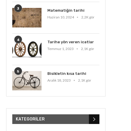
3
Matematiğin tarihi
Haziran 10, 2024
2,2K gör
4
Tarihe yön veren icatlar
Temmuz 1, 2023
2,1K gör
5
Bisikletin kısa tarihi
Aralık 18, 2023
2,1K gör
KATEGORILER