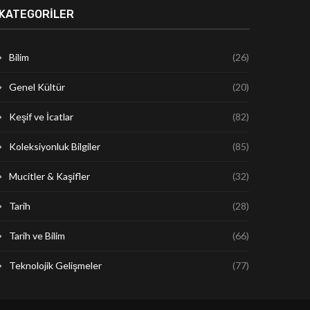
KATEGORILER
Bilim
(26)
Genel Kültür
(20)
Keşif ve İcatlar
(82)
Koleksiyonluk Bilgiler
(85)
Mucitler & Kaşifler
(32)
Tarih
(28)
Tarih ve Bilim
(66)
Teknolojik Gelişmeler
(77)