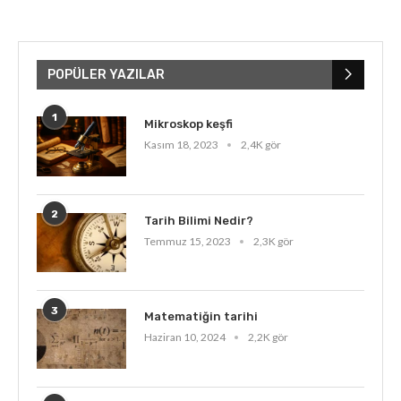
POPÜLER YAZILAR
1
Mikroskop keşfi
Kasım 18, 2023
2,4K gör
2
Tarih Bilimi Nedir?
Temmuz 15, 2023
2,3K gör
3
Matematiğin tarihi
Haziran 10, 2024
2,2K gör