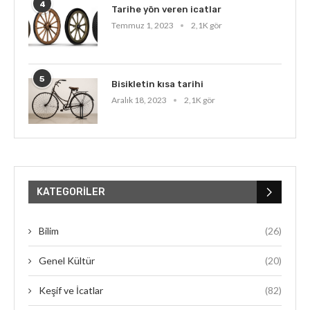
4
Tarihe yön veren icatlar
Temmuz 1, 2023
2,1K gör
5
Bisikletin kısa tarihi
Aralık 18, 2023
2,1K gör
KATEGORILER
Bilim
(26)
Genel Kültür
(20)
Keşif ve İcatlar
(82)