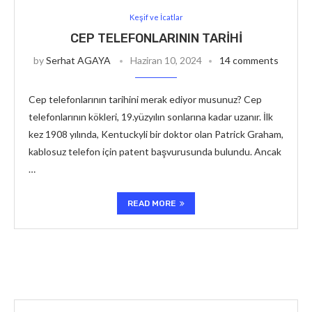
Keşif ve İcatlar
CEP TELEFONLARININ TARIHI
by
Serhat AGAYA
Haziran 10, 2024
14 comments
Cep telefonlarının tarihini merak ediyor musunuz? Cep
telefonlarının kökleri, 19.yüzyılın sonlarına kadar uzanır. İlk
kez 1908 yılında, Kentuckyli bir doktor olan Patrick Graham,
kablosuz telefon için patent başvurusunda bulundu. Ancak
…
READ MORE