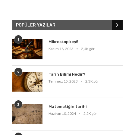
POPÜLER YAZILAR
1
Mikroskop keşfi
Kasım 18, 2023
2,4K gör
2
Tarih Bilimi Nedir?
Temmuz 15, 2023
2,3K gör
3
Matematiğin tarihi
Haziran 10, 2024
2,2K gör