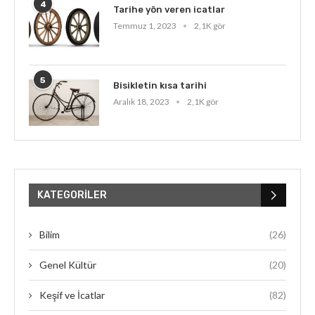
4
Tarihe yön veren icatlar
Temmuz 1, 2023
2,1K gör
5
Bisikletin kısa tarihi
Aralık 18, 2023
2,1K gör
KATEGORILER
Bilim
(26)
Genel Kültür
(20)
Keşif ve İcatlar
(82)