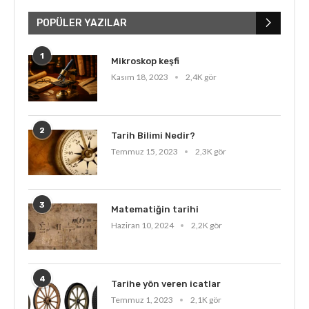
POPÜLER YAZILAR
1
Mikroskop keşfi
Kasım 18, 2023
2,4K gör
2
Tarih Bilimi Nedir?
Temmuz 15, 2023
2,3K gör
3
Matematiğin tarihi
Haziran 10, 2024
2,2K gör
4
Tarihe yön veren icatlar
Temmuz 1, 2023
2,1K gör