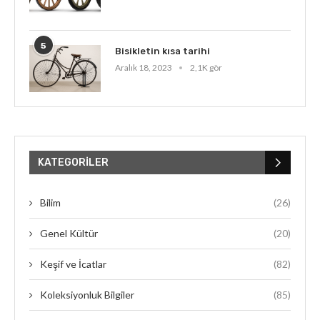
5
Bisikletin kısa tarihi
Aralık 18, 2023
2,1K gör
KATEGORILER
Bilim
(26)
Genel Kültür
(20)
Keşif ve İcatlar
(82)
Koleksiyonluk Bilgiler
(85)