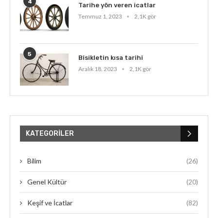
4
Tarihe yön veren icatlar
Temmuz 1, 2023
2,1K gör
5
Bisikletin kısa tarihi
Aralık 18, 2023
2,1K gör
KATEGORILER
Bilim
(26)
Genel Kültür
(20)
Keşif ve İcatlar
(82)