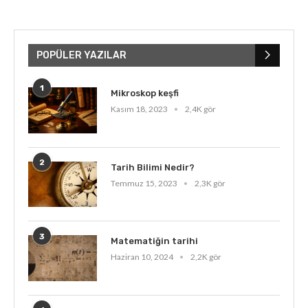
POPÜLER YAZILAR
1
Mikroskop keşfi
Kasım 18, 2023
2,4K gör
2
Tarih Bilimi Nedir?
Temmuz 15, 2023
2,3K gör
3
Matematiğin tarihi
Haziran 10, 2024
2,2K gör