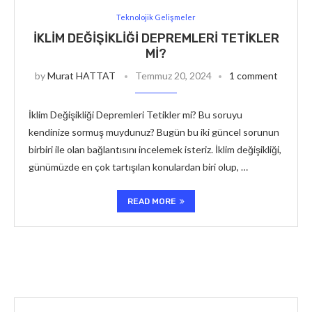
Teknolojik Gelişmeler
İKLIM DEĞIŞIKLIĞI DEPREMLERI TETIKLER
MI?
by
Murat HATTAT
Temmuz 20, 2024
1 comment
İklim Değişikliği Depremleri Tetikler mi? Bu soruyu
kendinize sormuş muydunuz? Bugün bu iki güncel sorunun
birbiri ile olan bağlantısını incelemek isteriz. İklim değişikliği,
günümüzde en çok tartışılan konulardan biri olup, …
READ MORE