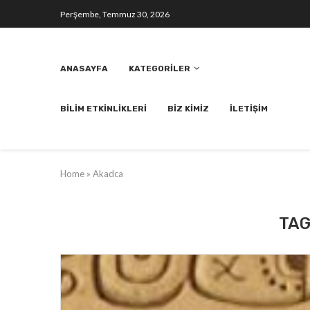
Perşembe, Temmuz 30, 2026
ANASAYFA
KATEGORILER
BILIM ETKINLIKLERI
BIZ KIMIZ
İLETIŞIM
Home
»
Akadca
TAG