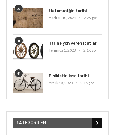
3
Matematiğin tarihi
Haziran 10, 2024
2,2K gör
4
Tarihe yön veren icatlar
Temmuz 1, 2023
2,1K gör
5
Bisikletin kısa tarihi
Aralık 18, 2023
2,1K gör
KATEGORILER