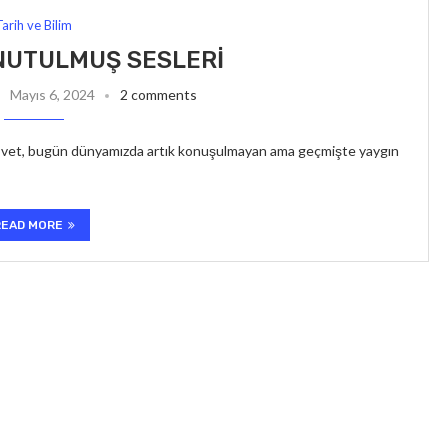
Tarih ve Bilim
NUTULMUŞ SESLERI
Mayıs 6, 2024
2 comments
. Evet, bugün dünyamızda artık konuşulmayan ama geçmişte yaygın
READ MORE