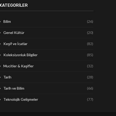
KATEGORILER
Bilim
(26)
Genel Kültür
(20)
Keşif ve İcatlar
(82)
Koleksiyonluk Bilgiler
(85)
Mucitler & Kaşifler
(32)
Tarih
(28)
Tarih ve Bilim
(66)
Teknolojik Gelişmeler
(77)