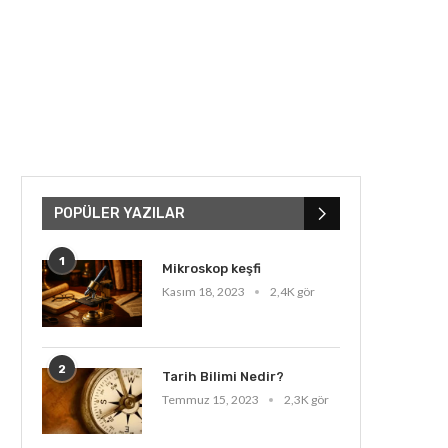
POPÜLER YAZILAR
1
Mikroskop keşfi
Kasım 18, 2023
2,4K gör
2
Tarih Bilimi Nedir?
Temmuz 15, 2023
2,3K gör