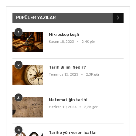
POPÜLER YAZILAR
1
Mikroskop keşfi
Kasım 18, 2023
2,4K gör
2
Tarih Bilimi Nedir?
Temmuz 15, 2023
2,3K gör
3
Matematiğin tarihi
Haziran 10, 2024
2,2K gör
4
Tarihe yön veren icatlar