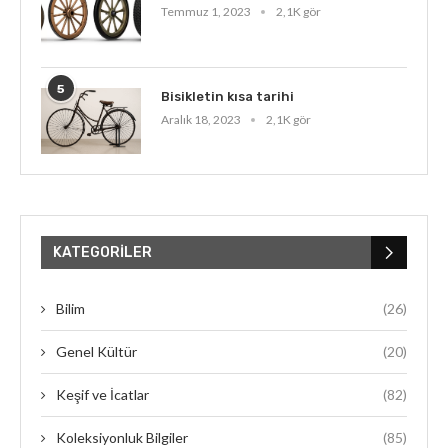
Temmuz 1, 2023
2,1K gör
5
Bisikletin kısa tarihi
Aralık 18, 2023
2,1K gör
KATEGORILER
Bilim
(26)
Genel Kültür
(20)
Keşif ve İcatlar
(82)
Koleksiyonluk Bilgiler
(85)