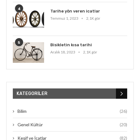
4
Tarihe yön veren icatlar
Temmuz 1, 2023
2,1K gör
5
Bisikletin kısa tarihi
Aralık 18, 2023
2,1K gör
KATEGORILER
Bilim
(26)
Genel Kültür
(20)
Keşif ve İcatlar
(82)