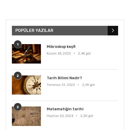
POPÜLER YAZILAR
1
Mikroskop keşfi
Kasım 18, 2023
2,4K gör
2
Tarih Bilimi Nedir?
Temmuz 15, 2023
2,3K gör
3
Matematiğin tarihi
Haziran 10, 2024
2,2K gör