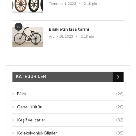
Temmuz 1, 2023
2,1K gör
5
Bisikletin kısa tarihi
Aralık 18, 2023
2,1K gör
KATEGORILER
Bilim
(26)
Genel Kültür
(20)
Keşif ve İcatlar
(82)
Koleksiyonluk Bilgiler
(85)