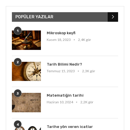
POPÜLER YAZILAR
1
Mikroskop keşfi
Kasım 18, 2023
2,4K gör
2
Tarih Bilimi Nedir?
Temmuz 15, 2023
2,3K gör
3
Matematiğin tarihi
Haziran 10, 2024
2,2K gör
4
Tarihe yön veren icatlar