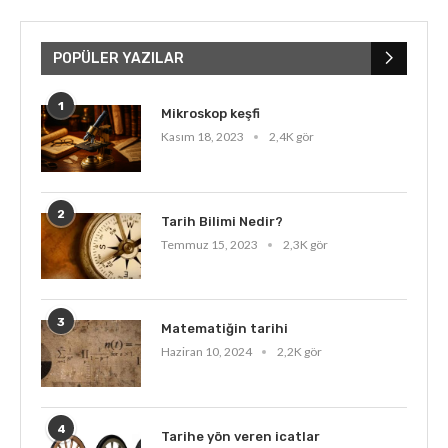
POPÜLER YAZILAR
1
Mikroskop keşfi
Kasım 18, 2023
2,4K gör
2
Tarih Bilimi Nedir?
Temmuz 15, 2023
2,3K gör
3
Matematiğin tarihi
Haziran 10, 2024
2,2K gör
4
Tarihe yön veren icatlar