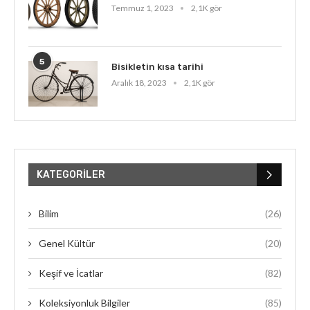
Temmuz 1, 2023
2,1K gör
5
Bisikletin kısa tarihi
Aralık 18, 2023
2,1K gör
KATEGORILER
Bilim
(26)
Genel Kültür
(20)
Keşif ve İcatlar
(82)
Koleksiyonluk Bilgiler
(85)