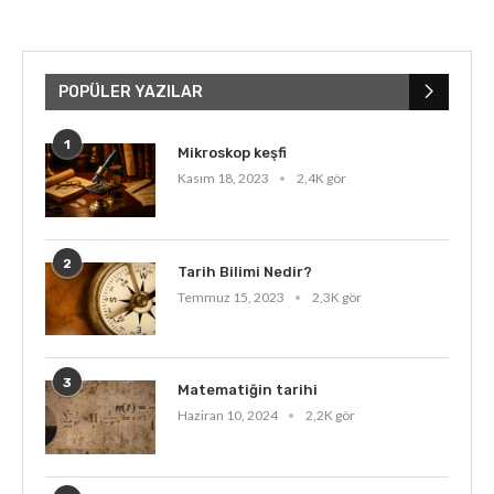
POPÜLER YAZILAR
1
Mikroskop keşfi
Kasım 18, 2023
2,4K gör
2
Tarih Bilimi Nedir?
Temmuz 15, 2023
2,3K gör
3
Matematiğin tarihi
Haziran 10, 2024
2,2K gör