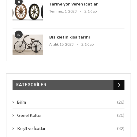
4
Tarihe yön veren icatlar
Temmuz 1, 2023
2,1K gör
5
Bisikletin kısa tarihi
Aralık 18, 2023
2,1K gör
KATEGORILER
Bilim
(26)
Genel Kültür
(20)
Keşif ve İcatlar
(82)