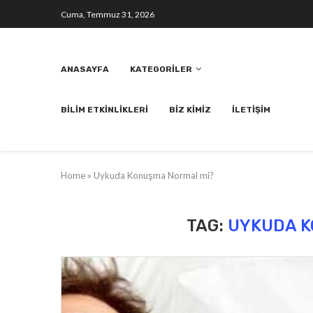
Cuma, Temmuz 31, 2026
ANASAYFA
KATEGORILER
BILIM ETKINLIKLERI
BIZ KIMIZ
İLETIŞIM
Home
»
Uykuda Konuşma Normal mi?
TAG:
UYKUDA K