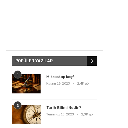
POPÜLER YAZILAR
1
Mikroskop keşfi
Kasım 18, 2023
2,4K gör
2
Tarih Bilimi Nedir?
Temmuz 15, 2023
2,3K gör