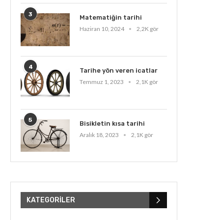
3
Matematiğin tarihi
Haziran 10, 2024
2,2K gör
4
Tarihe yön veren icatlar
Temmuz 1, 2023
2,1K gör
5
Bisikletin kısa tarihi
Aralık 18, 2023
2,1K gör
KATEGORILER