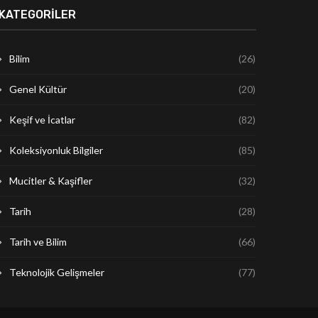
KATEGORILER
Bilim
(26)
Genel Kültür
(20)
Keşif ve İcatlar
(82)
Koleksiyonluk Bilgiler
(85)
Mucitler & Kaşifler
(32)
Tarih
(28)
Tarih ve Bilim
(66)
Teknolojik Gelişmeler
(77)