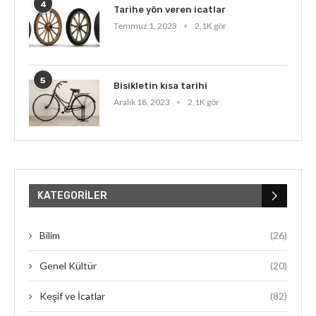
4
Tarihe yön veren icatlar
Temmuz 1, 2023
2,1K gör
5
Bisikletin kısa tarihi
Aralık 18, 2023
2,1K gör
KATEGORILER
Bilim
(26)
Genel Kültür
(20)
Keşif ve İcatlar
(82)