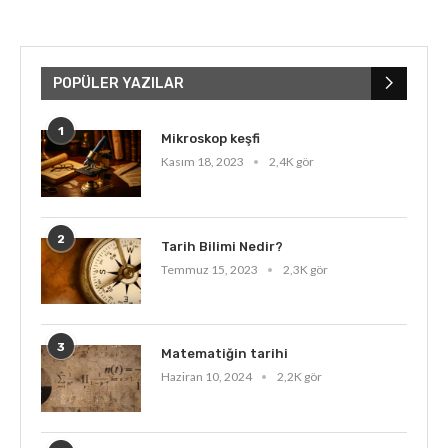
POPÜLER YAZILAR
1
Mikroskop keşfi
Kasım 18, 2023
2,4K gör
2
Tarih Bilimi Nedir?
Temmuz 15, 2023
2,3K gör
3
Matematiğin tarihi
Haziran 10, 2024
2,2K gör