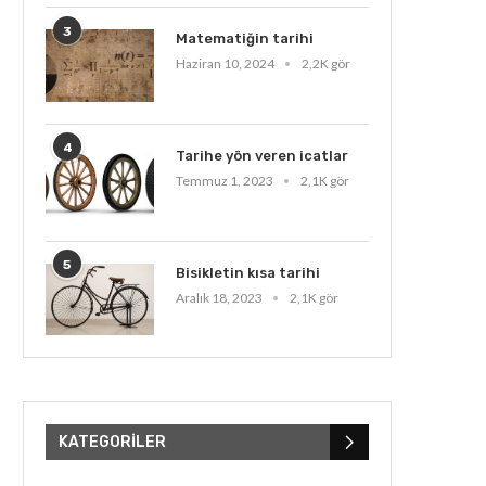
3
Matematiğin tarihi
Haziran 10, 2024
2,2K gör
4
Tarihe yön veren icatlar
Temmuz 1, 2023
2,1K gör
5
Bisikletin kısa tarihi
Aralık 18, 2023
2,1K gör
KATEGORILER