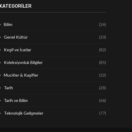
KATEGORILER
Bilim
(26)
Genel Kültür
(20)
Keşif ve İcatlar
(82)
Koleksiyonluk Bilgiler
(85)
Mucitler & Kaşifler
(32)
Tarih
(28)
Tarih ve Bilim
(66)
Teknolojik Gelişmeler
(77)