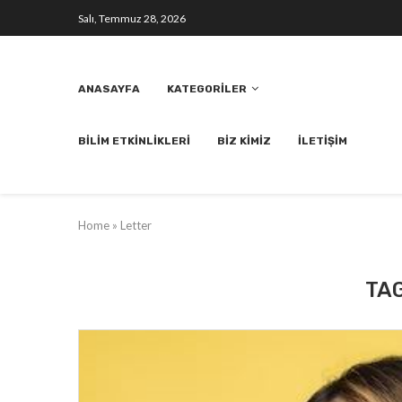
Salı, Temmuz 28, 2026
ANASAYFA
KATEGORILER
BILIM ETKINLIKLERI
BIZ KIMIZ
İLETIŞIM
Home
»
Letter
TA