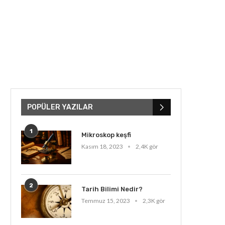
POPÜLER YAZILAR
1
Mikroskop keşfi
Kasım 18, 2023
2,4K gör
2
Tarih Bilimi Nedir?
Temmuz 15, 2023
2,3K gör