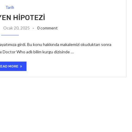
Tarih
YEN HIPOTEZI
Ocak 20, 2025
0 comment
 hayatımıza girdi. Bu konu hakkında makalemizi okuduktan sonra
dını Doctor Who adlı bilim kurgu dizisinde …
READ MORE