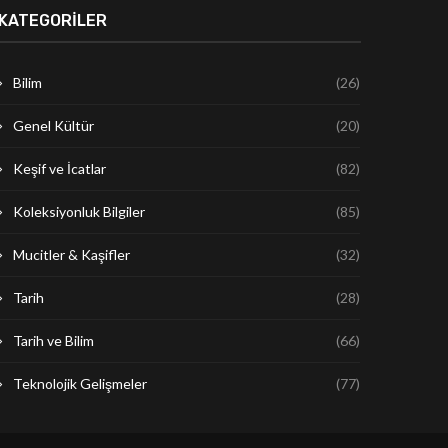
KATEGORILER
Bilim
(26)
Genel Kültür
(20)
Keşif ve İcatlar
(82)
Koleksiyonluk Bilgiler
(85)
Mucitler & Kaşifler
(32)
Tarih
(28)
Tarih ve Bilim
(66)
Teknolojik Gelişmeler
(77)