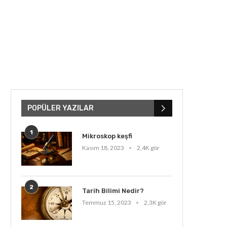
POPÜLER YAZILAR
1
Mikroskop keşfi
Kasım 18, 2023
2,4K gör
2
Tarih Bilimi Nedir?
Temmuz 15, 2023
2,3K gör