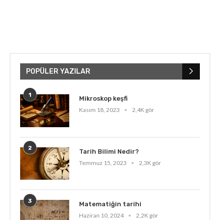
POPÜLER YAZILAR
1
Mikroskop keşfi
Kasım 18, 2023
2,4K gör
2
Tarih Bilimi Nedir?
Temmuz 15, 2023
2,3K gör
3
Matematiğin tarihi
Haziran 10, 2024
2,2K gör