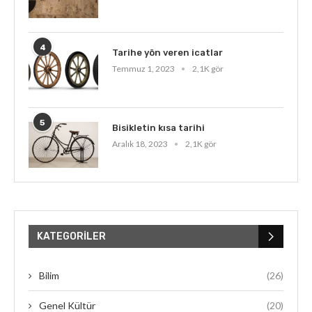
4
Tarihe yön veren icatlar
Temmuz 1, 2023
2,1K gör
5
Bisikletin kısa tarihi
Aralık 18, 2023
2,1K gör
KATEGORILER
Bilim
(26)
Genel Kültür
(20)