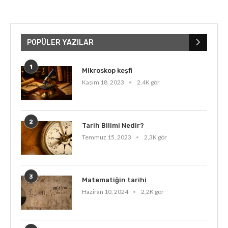
POPÜLER YAZILAR
1
Mikroskop keşfi
Kasım 18, 2023
2,4K gör
2
Tarih Bilimi Nedir?
Temmuz 15, 2023
2,3K gör
3
Matematiğin tarihi
Haziran 10, 2024
2,2K gör