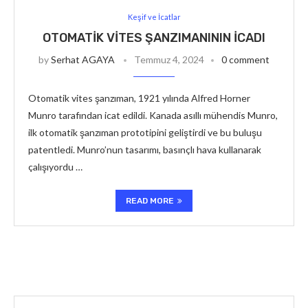
Keşif ve İcatlar
OTOMATIK VITES ŞANZIMANININ İCADI
by
Serhat AGAYA
Temmuz 4, 2024
0 comment
Otomatik vites şanzıman, 1921 yılında Alfred Horner
Munro tarafından icat edildi. Kanada asıllı mühendis Munro,
ilk otomatik şanzıman prototipini geliştirdi ve bu buluşu
patentledi. Munro’nun tasarımı, basınçlı hava kullanarak
çalışıyordu …
READ MORE