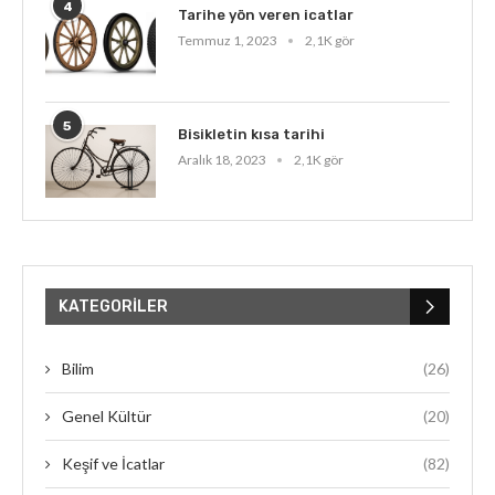
4
Tarihe yön veren icatlar
Temmuz 1, 2023
2,1K gör
5
Bisikletin kısa tarihi
Aralık 18, 2023
2,1K gör
KATEGORILER
Bilim
(26)
Genel Kültür
(20)
Keşif ve İcatlar
(82)