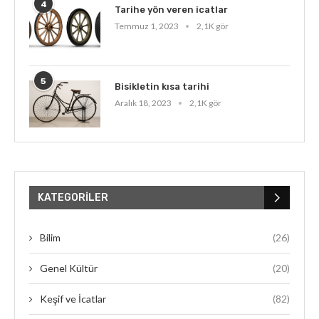
4
Tarihe yön veren icatlar
Temmuz 1, 2023
2,1K gör
5
Bisikletin kısa tarihi
Aralık 18, 2023
2,1K gör
KATEGORILER
Bilim
(26)
Genel Kültür
(20)
Keşif ve İcatlar
(82)