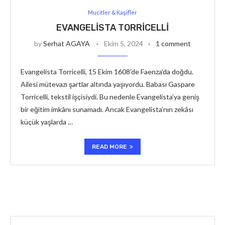
Mucitler & Kaşifler
EVANGELISTA TORRICELLI
by
Serhat AGAYA
Ekim 5, 2024
1 comment
Evangelista Torricelli, 15 Ekim 1608’de Faenza’da doğdu.
Ailesi mütevazı şartlar altında yaşıyordu. Babası Gaspare
Torricelli, tekstil işçisiydi. Bu nedenle Evangelista’ya geniş
bir eğitim imkânı sunamadı. Ancak Evangelista’nın zekâsı
küçük yaşlarda …
READ MORE