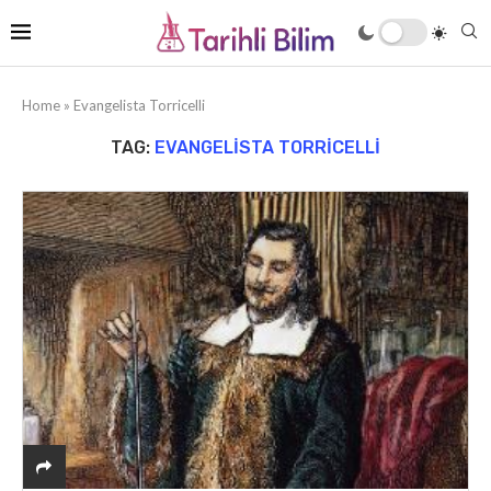
Home
»
Evangelista Torricelli
TAG:
EVANGELISTA TORRICELLI