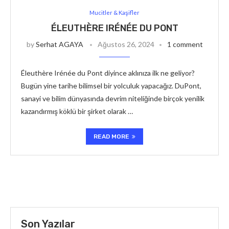
Mucitler & Kaşifler
ÉLEUTHÈRE IRÉNÉE DU PONT
by
Serhat AGAYA
Ağustos 26, 2024
1 comment
Éleuthère Irénée du Pont diyince aklınıza ilk ne geliyor?
Bugün yine tarihe bilimsel bir yolculuk yapacağız. DuPont,
sanayi ve bilim dünyasında devrim niteliğinde birçok yenilik
kazandırmış köklü bir şirket olarak …
READ MORE
Son Yazılar