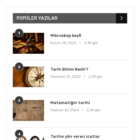
POPÜLER YAZILAR
1
Mikroskop keşfi
Kasım 18, 2023
2,4K gör
2
Tarih Bilimi Nedir?
Temmuz 15, 2023
2,3K gör
3
Matematiğin tarihi
Haziran 10, 2024
2,2K gör
4
Tarihe yön veren icatlar