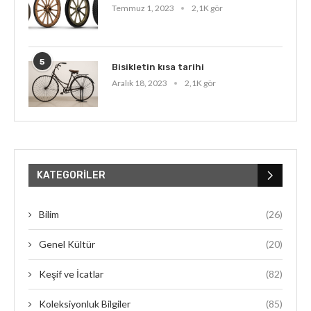
Temmuz 1, 2023
2,1K gör
5
Bisikletin kısa tarihi
Aralık 18, 2023
2,1K gör
KATEGORILER
Bilim
(26)
Genel Kültür
(20)
Keşif ve İcatlar
(82)
Koleksiyonluk Bilgiler
(85)