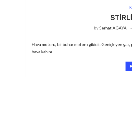
K
STIRL
by
Serhat AGAYA
Hava motoru, bir buhar motoru gibidir. Genişleyen gaz, pist
hava kabını…