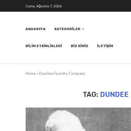
Cuma, Ağustos 7, 2026
ANASAYFA
KATEGORILER
BILIM ETKINLIKLERI
BIZ KIMIZ
İLETIŞIM
Home
»
Dundee Foundry Company
TAG:
DUNDEE