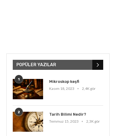
POPÜLER YAZILAR
1
Mikroskop keşfi
Kasım 18, 2023
2,4K gör
2
Tarih Bilimi Nedir?
Temmuz 15, 2023
2,3K gör