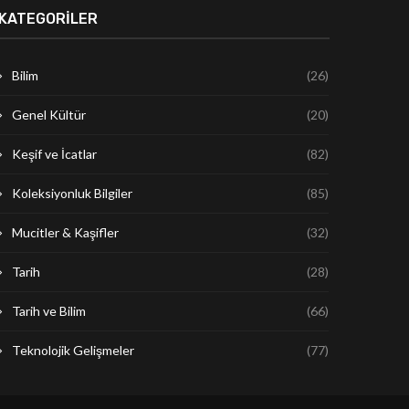
KATEGORILER
Bilim
(26)
Genel Kültür
(20)
Keşif ve İcatlar
(82)
Koleksiyonluk Bilgiler
(85)
Mucitler & Kaşifler
(32)
Tarih
(28)
Tarih ve Bilim
(66)
Teknolojik Gelişmeler
(77)