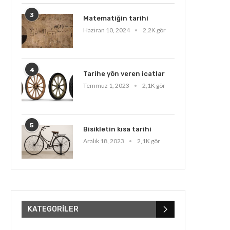
3
Matematiğin tarihi
Haziran 10, 2024
2,2K gör
4
Tarihe yön veren icatlar
Temmuz 1, 2023
2,1K gör
5
Bisikletin kısa tarihi
Aralık 18, 2023
2,1K gör
KATEGORILER