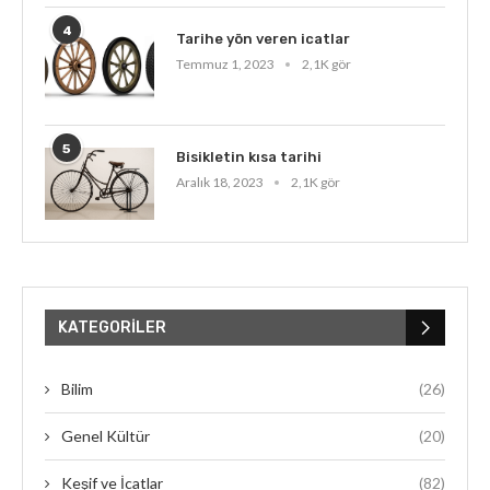
4
Tarihe yön veren icatlar
Temmuz 1, 2023
2,1K gör
5
Bisikletin kısa tarihi
Aralık 18, 2023
2,1K gör
KATEGORILER
Bilim
(26)
Genel Kültür
(20)
Keşif ve İcatlar
(82)