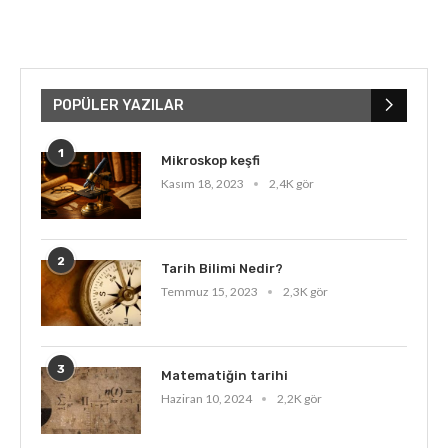
POPÜLER YAZILAR
1
Mikroskop keşfi
Kasım 18, 2023
2,4K gör
2
Tarih Bilimi Nedir?
Temmuz 15, 2023
2,3K gör
3
Matematiğin tarihi
Haziran 10, 2024
2,2K gör