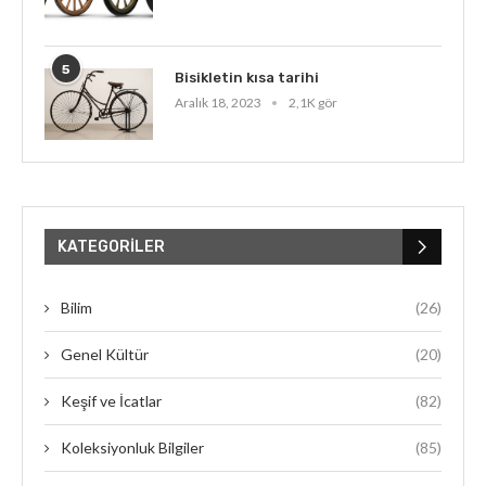
5
Bisikletin kısa tarihi
Aralık 18, 2023
2,1K gör
KATEGORILER
Bilim
(26)
Genel Kültür
(20)
Keşif ve İcatlar
(82)
Koleksiyonluk Bilgiler
(85)