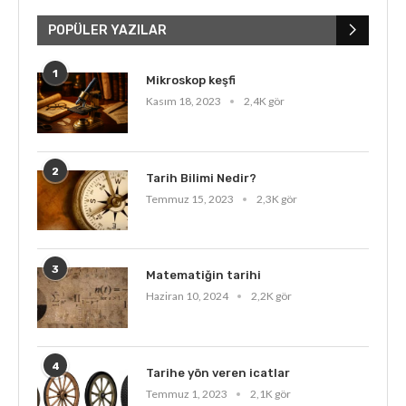
POPÜLER YAZILAR
1
Mikroskop keşfi
Kasım 18, 2023
2,4K gör
2
Tarih Bilimi Nedir?
Temmuz 15, 2023
2,3K gör
3
Matematiğin tarihi
Haziran 10, 2024
2,2K gör
4
Tarihe yön veren icatlar
Temmuz 1, 2023
2,1K gör