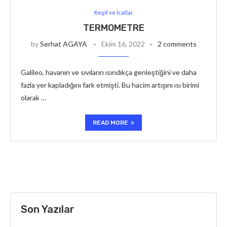
Keşif ve İcatlar
TERMOMETRE
by
Serhat AGAYA
Ekim 16, 2022
2 comments
Galileo, havanın ve sıvıların ısındıkça genleştiğini ve daha
fazla yer kapladığını fark etmişti. Bu hacim artışını ısı birimi
olarak …
READ MORE
Son Yazılar