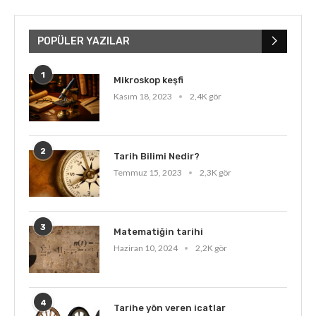
POPÜLER YAZILAR
1
Mikroskop keşfi
Kasım 18, 2023
2,4K gör
2
Tarih Bilimi Nedir?
Temmuz 15, 2023
2,3K gör
3
Matematiğin tarihi
Haziran 10, 2024
2,2K gör
4
Tarihe yön veren icatlar