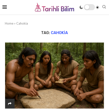
Home
»
Cahokia
TAG:
CAHOKIA