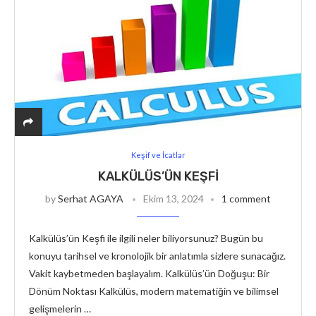
Keşif ve İcatlar
KALKÜLÜS’ÜN KEŞFI
by
Serhat AGAYA
Ekim 13, 2024
1 comment
Kalkülüs’ün Keşfi ile ilgili neler biliyorsunuz? Bugün bu
konuyu tarihsel ve kronolojik bir anlatımla sizlere sunacağız.
Vakit kaybetmeden başlayalım. Kalkülüs’ün Doğuşu: Bir
Dönüm Noktası Kalkülüs, modern matematiğin ve bilimsel
gelişmelerin …