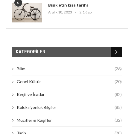
5
Bisikletin kısa tarihi
Aralık 18, 2023
2,1K gör
KATEGORILER
Bilim
(26)
Genel Kültür
(20)
Keşif ve İcatlar
(82)
Koleksiyonluk Bilgiler
(85)
Mucitler & Kaşifler
(32)
Tarih
(28)