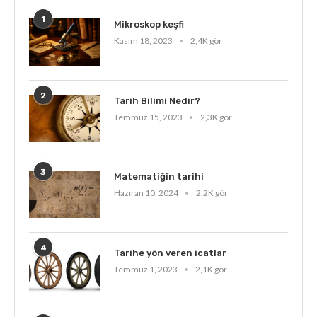
1
Mikroskop keşfi
Kasım 18, 2023
2,4K gör
2
Tarih Bilimi Nedir?
Temmuz 15, 2023
2,3K gör
3
Matematiğin tarihi
Haziran 10, 2024
2,2K gör
4
Tarihe yön veren icatlar
Temmuz 1, 2023
2,1K gör