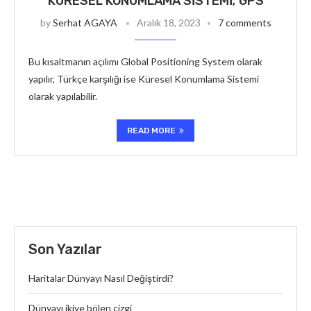
KÜRESEL KONUMLAMA SISTEMI; GPS
by
Serhat AGAYA
Aralık 18, 2023
7 comments
Bu kısaltmanın açılımı Global Positioning System olarak
yapılır, Türkçe karşılığı ise Küresel Konumlama Sistemi
olarak yapılabilir.
READ MORE
Son Yazılar
Haritalar Dünyayı Nasıl Değiştirdi?
Dünyayı ikiye bölen çizgi