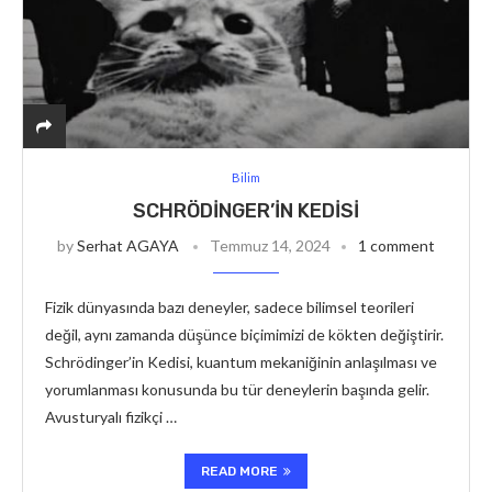
Bilim
SCHRÖDINGER’IN KEDISI
by
Serhat AGAYA
Temmuz 14, 2024
1 comment
Fizik dünyasında bazı deneyler, sadece bilimsel teorileri
değil, aynı zamanda düşünce biçimimizi de kökten değiştirir.
Schrödinger’in Kedisi, kuantum mekaniğinin anlaşılması ve
yorumlanması konusunda bu tür deneylerin başında gelir.
Avusturyalı fizikçi …
READ MORE